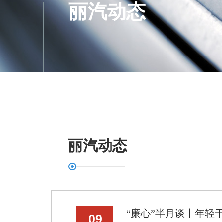
丽汽动态
丽汽动态
“廉心”半月谈丨年轻
09