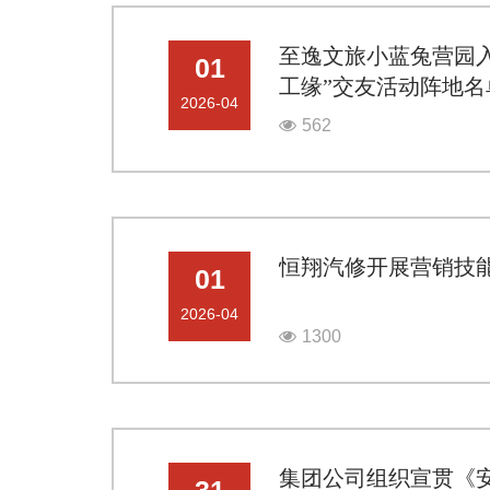
至逸文旅小蓝兔营园入选
01
工缘”交友活动阵地名
2026-04
562
恒翔汽修开展营销技
01
2026-04
1300
集团公司组织宣贯《
31