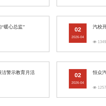
“暖心总监”
汽校
02
2026-04
134
年廉洁警示教育月活
恒众
02
2026-04
125