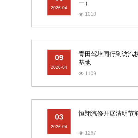
一）
2026-04
1010
青田驾培同行到访汽
09
基地
2026-04
1109
恒翔汽修开展清明节
03
2026-04
1267