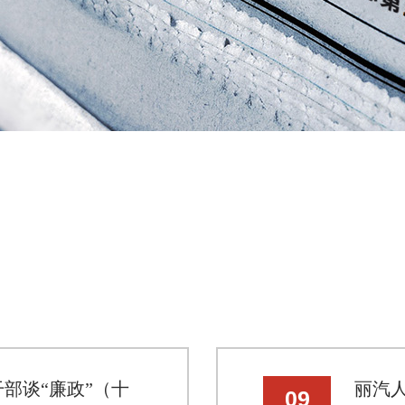
干部谈“廉政”（十
丽汽人
09