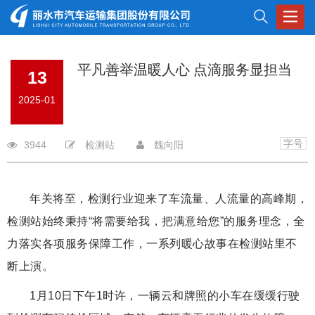
Toggle
navigat
平凡善举温暖人心 点滴服务显担当
13
2025-01
字号
3944
检测站
魏向阳
年关将至，检测行业迎来了车流量、人流量的高峰期，
检测站始终秉持“将需要给我，把满意给您”的服务理念，全
力落实各项服务保障工作，一系列暖心故事在检测站里不
断上演。
1月10日下午1时许，一辆云和牌照的小车在缓缓行驶