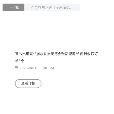
下一篇
春节氛围营造让车站“靓”起来，年味儿浓起来
智己汽车亮相丽水首届宠博会暨新能源展 两日收获订
单5个
2026-08-10
134
查看详情