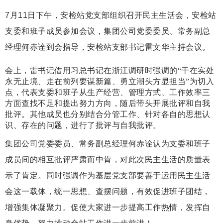
7
月
11
日
下午，安检站党支部组织召开民主生活会，安检站
支委和班子成员参加会议，
集团公司党委委员、常务副总
经理何赤诠
到会指导，安检站支部书记雷文华主持会议。
会上，雷书记借用习总书记在浙江调研时强调的“
干在实处
永无止境、走在前列要谋新篇、勇立潮头方显担当”为切入
点，代表支委和班子从生产经营、管理方式、工作效率三
方面查找不足和提出努力方向，随后带头开展批评和自我
批评。其他
成员也分别结合分管工作、针对各自的思想认
识、存在的问题，进行了批评与自我批评。
集团公司党委委员、常务副总经理何赤诠
认为
支委和班子
成员间的相互批评严肃而中肯，
对此次民主生活的质量表
示了肯定。
同时强调作为基层党支部要善于运用民主生活
会这一载体，统一思想、查摆问题，
有效促进班子团结，
增强集体凝聚力。促使大家
进一步提高工作热情，发挥自