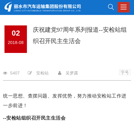
Toggle
navigat
庆祝建党97周年系列报道--安检站组
02
织召开民主生活会
2018-08
字号
5407
安检站
吴梦露
统一思想、查摆问题、发挥优势，努力推动安检站工作进
一步前进！
--安检站组织召开民主生活会